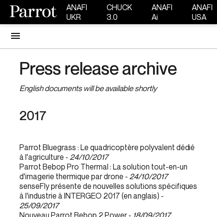
ANAFI
CHUCK
ANAFI
ANAFI
UKR
3.0
Ai
USA
Press release archive
English documents will be available shortly
2017
Parrot Bluegrass : Le quadricoptère polyvalent dédié
à l'agriculture -
24/10/2017
Parrot Bebop Pro Thermal : La solution tout-en-un
d'imagerie thermique par drone -
24/10/2017
senseFly présente de nouvelles solutions spécifiques
à l'industrie à INTERGEO 2017 (en anglais) -
25/09/2017
Nouveau Parrot Bebop 2 Power -
18/09/2017