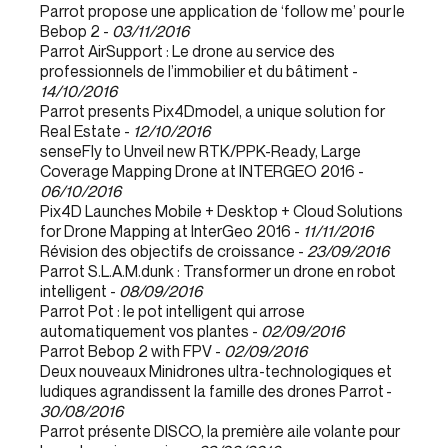
Parrot propose une application de ‘follow me’ pour le
Bebop 2 -
03/11/2016
Parrot AirSupport : Le drone au service des
professionnels de l’immobilier et du bâtiment -
14/10/2016
Parrot presents Pix4Dmodel, a unique solution for
Real Estate -
12/10/2016
senseFly to Unveil new RTK/PPK-Ready, Large
Coverage Mapping Drone at INTERGEO 2016 -
06/10/2016
Pix4D Launches Mobile + Desktop + Cloud Solutions
for Drone Mapping at InterGeo 2016 -
11/11/2016
Révision des objectifs de croissance -
23/09/2016
Parrot S.L.A.M.dunk : Transformer un drone en robot
intelligent -
08/09/2016
Parrot Pot : le pot intelligent qui arrose
automatiquement vos plantes -
02/09/2016
Parrot Bebop 2 with FPV -
02/09/2016
​Deux nouveaux Minidrones ultra-technologiques et
ludiques agrandissent la famille des drones Parrot -
30/08/2016
Parrot présente DISCO, la première aile volante pour