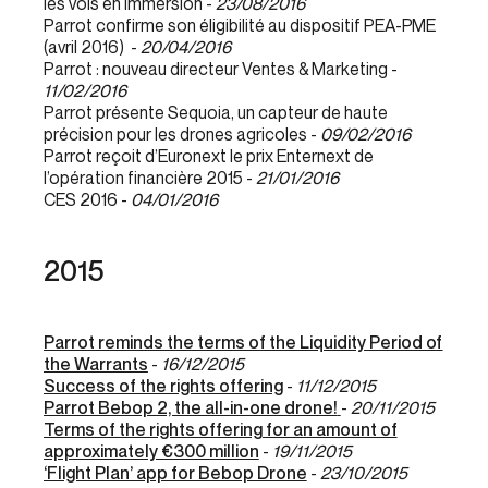
les vols en immersion -
23/08/2016
Parrot confirme son éligibilité au dispositif PEA-PME
(avril 2016) -
20/04/2016
Parrot : nouveau directeur Ventes & Marketing -
11/02/2016
Parrot présente Sequoia, un capteur de haute
précision pour les drones agricoles -
09/02/2016
Parrot reçoit d’Euronext le prix Enternext de
l’opération financière 2015 -
21/01/2016
CES 2016 -
04/01/2016
2015
Parrot reminds the terms of the Liquidity Period of
the Warrants
-
16/12/2015
Success of the rights offering
-
11/12/2015
Parrot Bebop 2, the all-in-one drone!
-
20/11/2015
Terms of the rights offering for an amount of
approximately €300 million
-
19/11/2015
‘Flight Plan’ app for Bebop Drone
-
23/10/2015