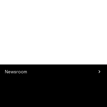
Newsroom
Press Room
Investors
Careers