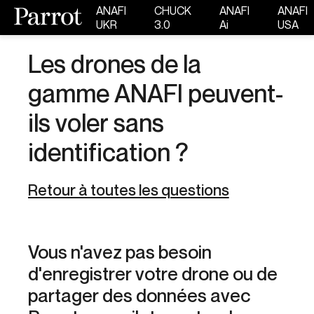
ANAFI
CHUCK
ANAFI
ANAFI
UKR
3.0
Ai
USA
Les drones de la
gamme ANAFI peuvent-
ils voler sans
identification ?
Retour à toutes les questions
Vous n'avez pas besoin
d'enregistrer votre drone ou de
partager des données avec