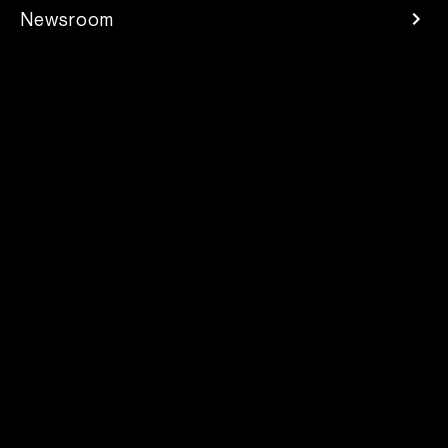
Newsroom
Espace Presse
Carrières
Finance
Développeurs
Contacts
2025 Parrot Drones SAS. Tous droits réservés
Mentions légales
/
Protection des données personnelles
/
Code de conduite Fournisseur