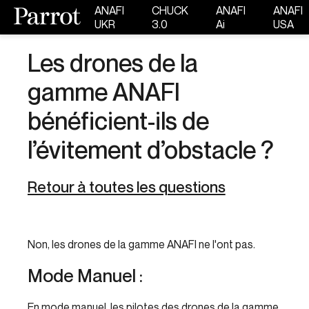
ANAFI
CHUCK
ANAFI
ANAFI
UKR
3.0
Ai
USA
Les drones de la
gamme ANAFI
bénéficient-ils de
l’évitement d’obstacle ?
Retour à toutes les questions
Non, les drones de la gamme ANAFI ne l'ont pas.
Mode Manuel :
En mode manuel, les pilotes des drones de la gamme