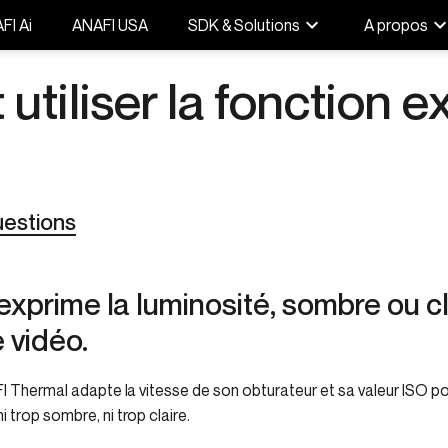
FI Ai
ANAFI USA
SDK & Solutions
A propos
tiliser la fonction e
uestions
 exprime la luminosité, sombre ou cl
 vidéo.
AFI Thermal adapte la vitesse de son obturateur et sa valeur ISO p
 trop sombre, ni trop claire.