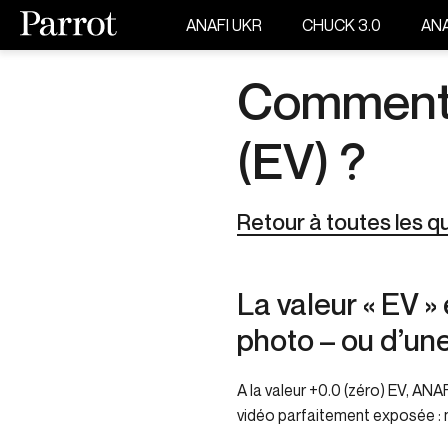
ANAFI UKR
CHUCK 3.0
ANA
Comment u
(EV) ?
Retour à toutes les q
La valeur « EV »
photo – ou d’une
A la valeur +0.0 (zéro) EV, AN
vidéo parfaitement exposée : ni