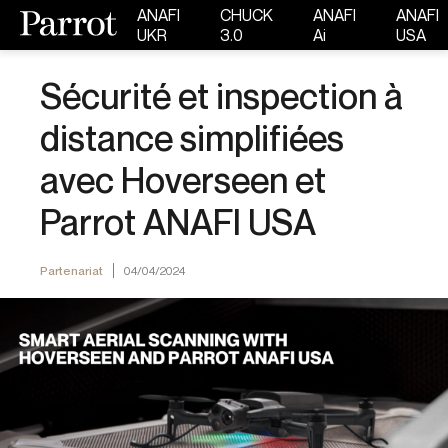
ANAFI
CHUCK
ANAFI
ANAFI
UKR
3.0
Ai
USA
Sécurité et inspection à
distance simplifiées
avec Hoverseen et
Parrot ANAFI USA
Partenariat
04/04/2024