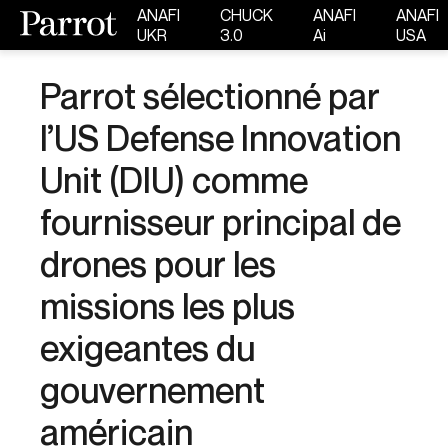
ANAFI
CHUCK
ANAFI
ANAFI
UKR
3.0
Ai
USA
Parrot sélectionné par
l’US Defense Innovation
Unit (DIU) comme
fournisseur principal de
drones pour les
missions les plus
exigeantes du
gouvernement
américain