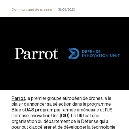
Communiqué de presse
31/08/2020
Parrot
,
le premier groupe européen de drones, a le
plaisir d’annoncer sa sélection dans le programme
Blue sUAS program
par l’armée américaine et l’US
Defense Innovation Unit
(DIU). La DIU est une
organisation du département de la Défense qui a
pour but d’accélérer et de développer la technologie