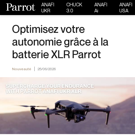
ANAFI
CHUCK
ANAFI
ANAFI
UKR
3.0
Ai
USA
Optimisez votre
autonomie grâce à la
batterie XLR Parrot
Nouveauté
25/06/2026