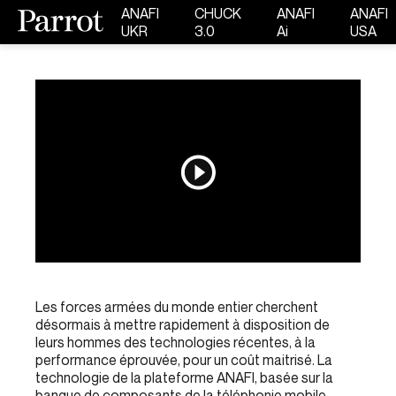
ANAFI
CHUCK
ANAFI
ANAFI
UKR
3.0
Ai
USA
Les forces armées du monde entier cherchent
désormais à mettre rapidement à disposition de
leurs hommes des technologies récentes, à la
performance éprouvée, pour un coût maitrisé. La
technologie de la plateforme ANAFI, basée sur la
banque de composants de la téléphonie mobile,