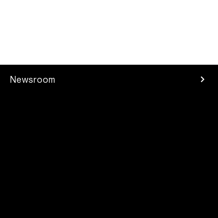
Newsroom
Espace Presse
Carrières
Finance
Développeurs
Contacts